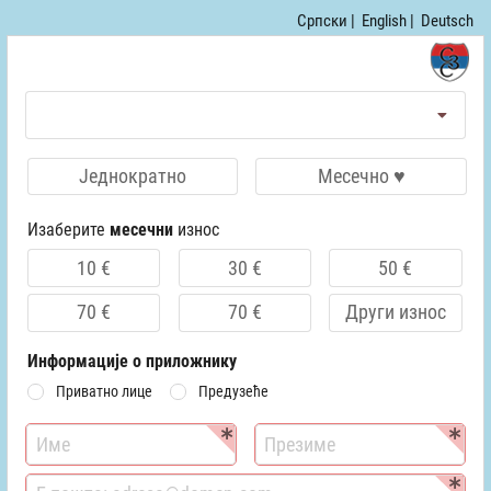
Српски |
English |
Deutsch
Једнократно
Месечно ♥
Изаберите
месечни
износ
10 €
30 €
50 €
70 €
70 €
Други износ
Информације о приложнику
Приватно лице
Предузеће