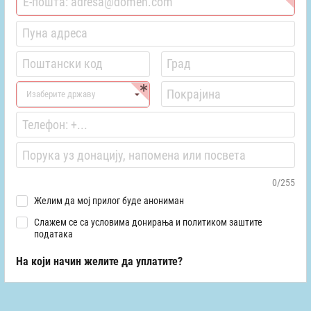
Изаберите државу
0/255
Желим да мој прилог буде анониман
Слажем се са условима донирања и политиком заштите
података
На који начин желите да уплатите?