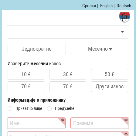
Српски |
English |
Deutsch
Једнократно
Месечно ♥
Изаберите
месечни
износ
10 €
30 €
50 €
70 €
70 €
Други износ
Информације о приложнику
Приватно лице
Предузеће