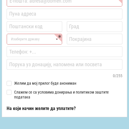
Изаберите државу
0/255
Желим да мој прилог буде анониман
Слажем се са условима донирања и политиком заштите
података
На који начин желите да уплатите?